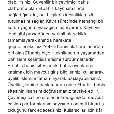
olabilirsiniz. Güvenilir bir çevrimiçi bahis
platformu olan Efbahis kayıt sırasında
sağladığınız kişisel bilgilerin kesinlikle gizli
tutulmasını sağlar. Kayıt sürecinde herhangi bir
sorun yaşanmayacağına inanıyorum. Kayıt ve
iptal gibi prosedürleri verimli bir şekilde
tamamlayarak anında harekete
geçebileceksiniz. Yetkili bahis platformlarından
biri olan Efbahis hiçbir teknik sorun yaşamadan
bahislere kesintisiz erişimi sürdürmektedir.
Efbahis bahis sitesindeki bahis oyunlarına
katılmak için mevcut giriş bilgilerinizi kullanarak
üyelik işlemini tamamlayarak başlayabilirsiniz.
Üyelik işlemine başlamadan önce Efbahis bahis
sitesinin lisansını doğrulamanız tavsiye edilir.
Çevrimiçi casino sitelerini aradığınızda, mevcut
casino platformlarının sayısında önemli bir artış
olduğunu fark edeceksiniz. Kullanıcıları için kâr