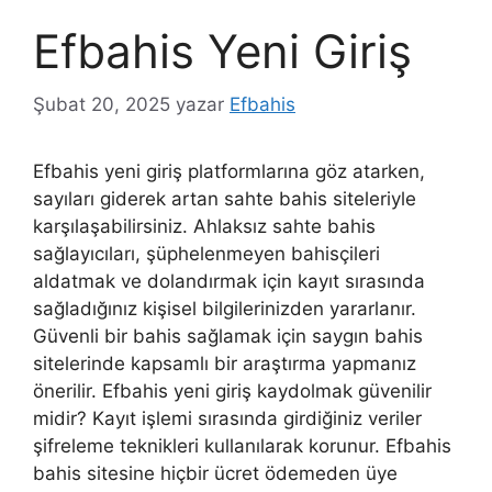
Efbahis Yeni Giriş
Şubat 20, 2025
yazar
Efbahis
Efbahis yeni giriş platformlarına göz atarken,
sayıları giderek artan sahte bahis siteleriyle
karşılaşabilirsiniz. Ahlaksız sahte bahis
sağlayıcıları, şüphelenmeyen bahisçileri
aldatmak ve dolandırmak için kayıt sırasında
sağladığınız kişisel bilgilerinizden yararlanır.
Güvenli bir bahis sağlamak için saygın bahis
sitelerinde kapsamlı bir araştırma yapmanız
önerilir. Efbahis yeni giriş kaydolmak güvenilir
midir? Kayıt işlemi sırasında girdiğiniz veriler
şifreleme teknikleri kullanılarak korunur. Efbahis
bahis sitesine hiçbir ücret ödemeden üye