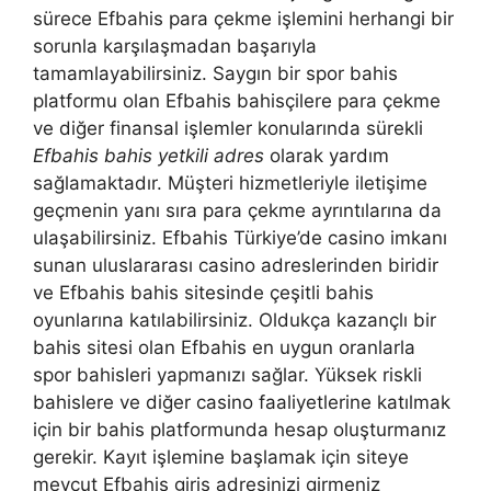
sürece Efbahis para çekme işlemini herhangi bir
sorunla karşılaşmadan başarıyla
tamamlayabilirsiniz. Saygın bir spor bahis
platformu olan Efbahis bahisçilere para çekme
ve diğer finansal işlemler konularında sürekli
Efbahis bahis yetkili adres
olarak yardım
sağlamaktadır. Müşteri hizmetleriyle iletişime
geçmenin yanı sıra para çekme ayrıntılarına da
ulaşabilirsiniz. Efbahis Türkiye’de casino imkanı
sunan uluslararası casino adreslerinden biridir
ve Efbahis bahis sitesinde çeşitli bahis
oyunlarına katılabilirsiniz. Oldukça kazançlı bir
bahis sitesi olan Efbahis en uygun oranlarla
spor bahisleri yapmanızı sağlar. Yüksek riskli
bahislere ve diğer casino faaliyetlerine katılmak
için bir bahis platformunda hesap oluşturmanız
gerekir. Kayıt işlemine başlamak için siteye
mevcut Efbahis giriş adresinizi girmeniz