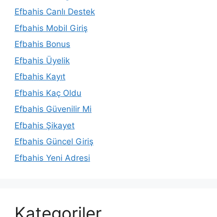
Efbahis Canlı Destek
Efbahis Mobil Giriş
Efbahis Bonus
Efbahis Üyelik
Efbahis Kayıt
Efbahis Kaç Oldu
Efbahis Güvenilir Mi
Efbahis Şikayet
Efbahis Güncel Giriş
Efbahis Yeni Adresi
Kategoriler