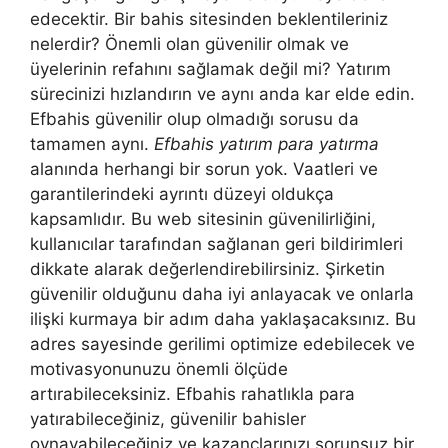
edecektir. Bir bahis sitesinden beklentileriniz
nelerdir? Önemli olan güvenilir olmak ve
üyelerinin refahını sağlamak değil mi? Yatırım
sürecinizi hızlandırın ve aynı anda kar elde edin.
Efbahis güvenilir olup olmadığı sorusu da
tamamen aynı.
Efbahis yatırım para yatırma
alanında herhangi bir sorun yok. Vaatleri ve
garantilerindeki ayrıntı düzeyi oldukça
kapsamlıdır. Bu web sitesinin güvenilirliğini,
kullanıcılar tarafından sağlanan geri bildirimleri
dikkate alarak değerlendirebilirsiniz. Şirketin
güvenilir olduğunu daha iyi anlayacak ve onlarla
ilişki kurmaya bir adım daha yaklaşacaksınız. Bu
adres sayesinde gerilimi optimize edebilecek ve
motivasyonunuzu önemli ölçüde
artırabileceksiniz. Efbahis rahatlıkla para
yatırabileceğiniz, güvenilir bahisler
oynayabileceğiniz ve kazançlarınızı sorunsuz bir