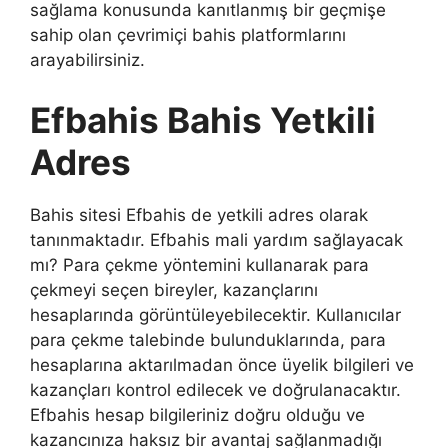
sağlama konusunda kanıtlanmış bir geçmişe
sahip olan çevrimiçi bahis platformlarını
arayabilirsiniz.
Efbahis Bahis Yetkili
Adres
Bahis sitesi Efbahis de yetkili adres olarak
tanınmaktadır. Efbahis mali yardım sağlayacak
mı? Para çekme yöntemini kullanarak para
çekmeyi seçen bireyler, kazançlarını
hesaplarında görüntüleyebilecektir. Kullanıcılar
para çekme talebinde bulunduklarında, para
hesaplarına aktarılmadan önce üyelik bilgileri ve
kazançları kontrol edilecek ve doğrulanacaktır.
Efbahis hesap bilgileriniz doğru olduğu ve
kazancınıza haksız bir avantaj sağlanmadığı