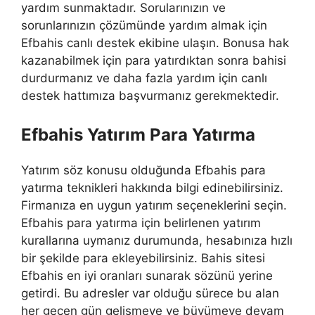
yardım sunmaktadır. Sorularınızın ve
sorunlarınızın çözümünde yardım almak için
Efbahis canlı destek ekibine ulaşın. Bonusa hak
kazanabilmek için para yatırdıktan sonra bahisi
durdurmanız ve daha fazla yardım için canlı
destek hattımıza başvurmanız gerekmektedir.
Efbahis Yatırım Para Yatırma
Yatırım söz konusu olduğunda Efbahis para
yatırma teknikleri hakkında bilgi edinebilirsiniz.
Firmanıza en uygun yatırım seçeneklerini seçin.
Efbahis para yatırma için belirlenen yatırım
kurallarına uymanız durumunda, hesabınıza hızlı
bir şekilde para ekleyebilirsiniz. Bahis sitesi
Efbahis en iyi oranları sunarak sözünü yerine
getirdi. Bu adresler var olduğu sürece bu alan
her geçen gün gelişmeye ve büyümeye devam