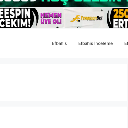
Efbahis
Efbahis İnceleme
E