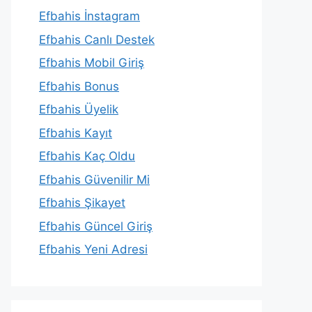
Efbahis İnstagram
Efbahis Canlı Destek
Efbahis Mobil Giriş
Efbahis Bonus
Efbahis Üyelik
Efbahis Kayıt
Efbahis Kaç Oldu
Efbahis Güvenilir Mi
Efbahis Şikayet
Efbahis Güncel Giriş
Efbahis Yeni Adresi