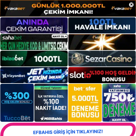
×
EFBAHIS GİRİŞ İÇİN TIKLAYINIZ!