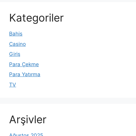
Kategoriler
Bahis
Casino
Giriş
Para Çekme
Para Yatırma
TV
Arşivler
Ağustos 2025