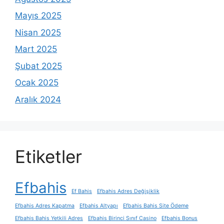
Mayıs 2025
Nisan 2025
Mart 2025
Şubat 2025
Ocak 2025
Aralık 2024
Etiketler
Efbahis
Ef Bahis
Efbahis Adres Değişiklik
Efbahis Adres Kapatma
Efbahis Altyapı
Efbahis Bahis Site Ödeme
Efbahis Bahis Yetkili Adres
Efbahis Birinci Sınıf Casino
Efbahis Bonus