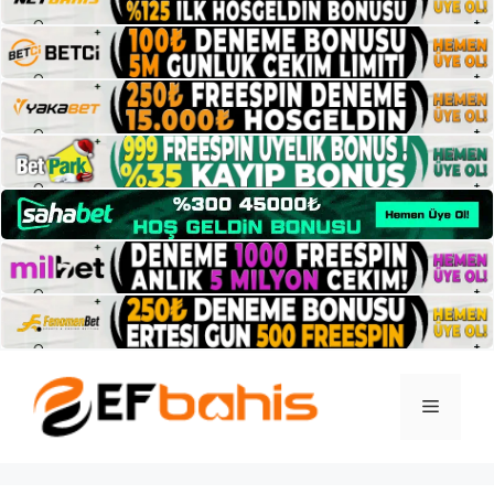
İçeriğe
atla
Menü