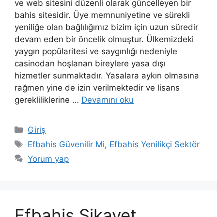
ve web sitesini düzenli olarak güncelleyen bir
bahis sitesidir. Üye memnuniyetine ve sürekli
yeniliğe olan bağlılığımız bizim için uzun süredir
devam eden bir öncelik olmuştur. Ülkemizdeki
yaygın popülaritesi ve saygınlığı nedeniyle
casinodan hoşlanan bireylere yasa dışı
hizmetler sunmaktadır. Yasalara aykırı olmasına
rağmen yine de izin verilmektedir ve lisans
gerekliliklerine …
Devamını oku
Kategoriler
Giriş
Etiketler
Efbahis Güvenilir Mi
,
Efbahis Yenilikçi Sektör
Yorum yap
Efbahis Şikayet