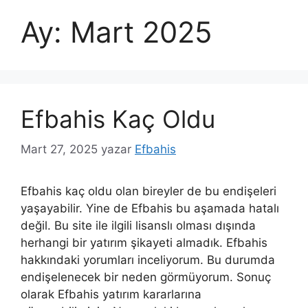
Ay:
Mart 2025
Efbahis Kaç Oldu
Mart 27, 2025
yazar
Efbahis
Efbahis kaç oldu olan bireyler de bu endişeleri
yaşayabilir. Yine de Efbahis bu aşamada hatalı
değil. Bu site ile ilgili lisanslı olması dışında
herhangi bir yatırım şikayeti almadık. Efbahis
hakkındaki yorumları inceliyorum. Bu durumda
endişelenecek bir neden görmüyorum. Sonuç
olarak Efbahis yatırım kararlarına