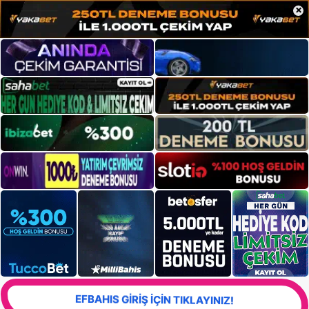
×
EFBAHIS GİRİŞ İÇİN TIKLAYINIZ!