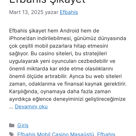
Mart 13, 2025
yazar
Efbahis
Efbahis şikayet hem Android hem de
iPhone’dan indirilebilmesi, günümüz dünyasında
çok çeşitli mobil pazarlara hitap etmesini
sağlıyor. Bu casino siteleri, bu stratejileri
uygulayarak yeni oyuncuları cezbedebilir ve
önemli miktarda kar elde etme olasılıklarını
önemli ölçüde artırabilir. Ayrıca bu web siteleri
zaman, odaklanma ve finansal kaynak gerektirir.
Karşılığında, oynamaya daha fazla zaman
ayırdıkça eğlence deneyiminizi geliştireceğimize
…
Devamını oku
Kategoriler
Giriş
Etiketler
Efbahis Mobil Casino Masaüstü
,
Efbahis