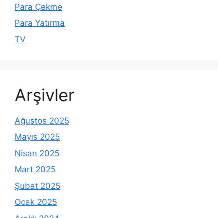
Para Çekme
Para Yatırma
TV
Arşivler
Ağustos 2025
Mayıs 2025
Nisan 2025
Mart 2025
Şubat 2025
Ocak 2025