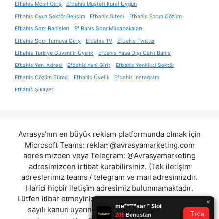
Efbahis Mobil Giriş
Efbahis Müşteri Kural Uygun
Efbahis Oyun Sektör Gelişim
Efbahis Sitesi
Efbahis Sorun Çözüm
Efbahis Spor Bahisleri
Ef Bahis Spor Müsabakaları
Efbahis Spor Turnuva Giriş
Efbahis TV
Efbahis Twitter
Efbahis Türkiye Güvenilir Üyelik
Efbahis Yasa Dışı Canlı Bahis
Efbahis Yeni Adresi
Efbahis Yeni Giriş
Efbahis Yenilikçi Sektör
Efbahis Çözüm Süreci
Efbahis Üyelik
Efbahis İnstagram
Efbahis Şikayet
Avrasya'nın en büyük reklam platformunda olmak için
Microsoft Teams:
reklam@avrasyamarketing.com
adresimizden veya Telegram: @Avrasyamarketing
adresimizden irtibat kurabilirsiniz. (Tek iletişim
adreslerimiz teams / telegram ve mail adresimizdir.
Harici hiçbir iletişim adresimiz bulunmamaktadır.
Lütfen itibar etmeyiniz.) Türkiye yasalarına göre 7258
sayılı kanun uyarınca yasa dışı bahis oynamanın