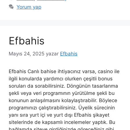
Yorum yap
Efbahis
Mayıs 24, 2025
yazar
Efbahis
Efbahis Canlı bahise ihtiyacınız varsa, casino ile
ilgili konularda yardımcı olurken çeşitli bonus
soruları da sorabilirsiniz. Döngünün tasarlanma
şekli veya veri programının yürütülme şekli bu
konunun anlaşılmasını kolaylaştırabilir. Böylece
programınızı çalıştırabilirsiniz. Üyelik sürecinin
yanı sıra yurt içi ve yurt dışı Efbahis şikayet
sitelerinde de kapsamlı incelemeler yaptık. Bu
bağlamda siteye girdiğinizde göreceğiniz gibi