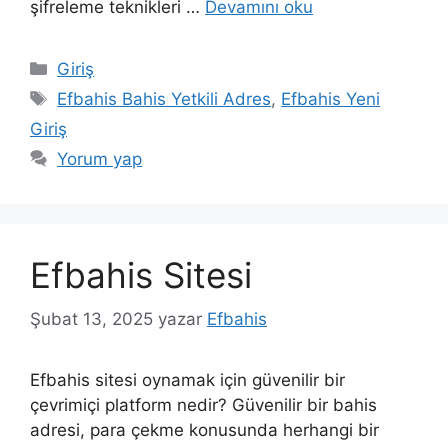
şifreleme teknikleri …
Devamını oku
Kategoriler
Giriş
Etiketler
Efbahis Bahis Yetkili Adres
,
Efbahis Yeni
Giriş
Yorum yap
Efbahis Sitesi
Şubat 13, 2025
yazar
Efbahis
Efbahis sitesi oynamak için güvenilir bir
çevrimiçi platform nedir? Güvenilir bir bahis
adresi, para çekme konusunda herhangi bir