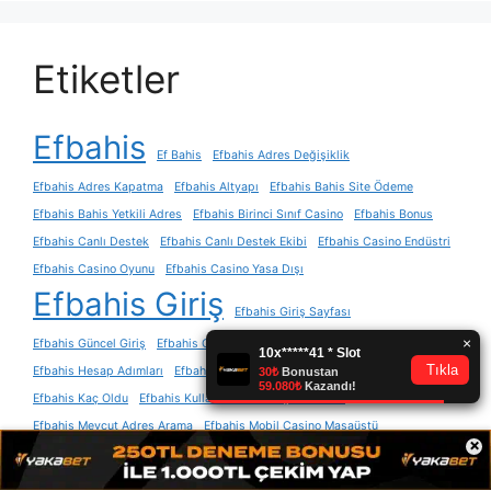
Etiketler
Efbahis
Ef Bahis
Efbahis Adres Değişiklik
Efbahis Adres Kapatma
Efbahis Altyapı
Efbahis Bahis Site Ödeme
Efbahis Bahis Yetkili Adres
Efbahis Birinci Sınıf Casino
Efbahis Bonus
Efbahis Canlı Destek
Efbahis Canlı Destek Ekibi
Efbahis Casino Endüstri
Efbahis Casino Oyunu
Efbahis Casino Yasa Dışı
Efbahis Giriş
Efbahis Giriş Sayfası
Efbahis Güncel Giriş
Efbahis Güvenilir Mi
Efbahis Güvenli Üyelik
Efbahis Hesap Adımları
Efbahis Hesap Bonus Doğruluk
Efbahis Kayıt
Efbahis Kaç Oldu
Efbahis Kullanıcı Memnuniyet Garanti
Efbahis Mevcut Adres Arama
Efbahis Mobil Casino Masaüstü
×
Efbahis Mobil Giriş
Efbahis Müşteri Kural Uygun
Efbahis Oyun Sektör Gelişim
Efbahis Sitesi
Efbahis Sorun Çözüm