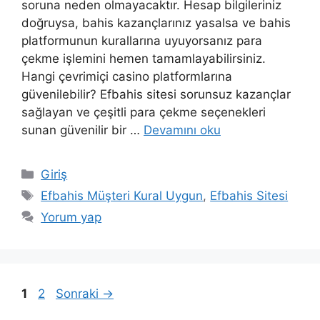
soruna neden olmayacaktır. Hesap bilgileriniz
doğruysa, bahis kazançlarınız yasalsa ve bahis
platformunun kurallarına uyuyorsanız para
çekme işlemini hemen tamamlayabilirsiniz.
Hangi çevrimiçi casino platformlarına
güvenilebilir? Efbahis sitesi sorunsuz kazançlar
sağlayan ve çeşitli para çekme seçenekleri
sunan güvenilir bir …
Devamını oku
Kategoriler
Giriş
Etiketler
Efbahis Müşteri Kural Uygun
,
Efbahis Sitesi
Yorum yap
Sayfa
Sayfa
1
2
Sonraki
→