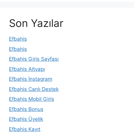
Son Yazılar
Efbahis
Efbahis
Efbahis Giriş Sayfası
Efbahis Altyapı
Efbahis İnstagram
Efbahis Canlı Destek
Efbahis Mobil Giriş
Efbahis Bonus
Efbahis Üyelik
Efbahis Kayıt