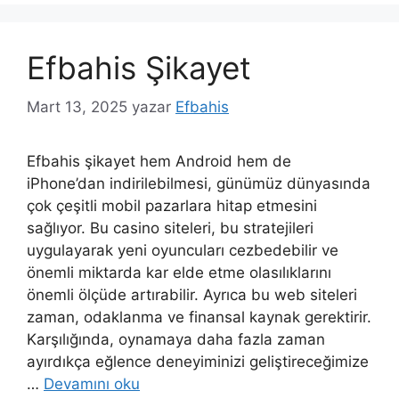
Efbahis Şikayet
Mart 13, 2025
yazar
Efbahis
Efbahis şikayet hem Android hem de
iPhone’dan indirilebilmesi, günümüz dünyasında
çok çeşitli mobil pazarlara hitap etmesini
sağlıyor. Bu casino siteleri, bu stratejileri
uygulayarak yeni oyuncuları cezbedebilir ve
önemli miktarda kar elde etme olasılıklarını
önemli ölçüde artırabilir. Ayrıca bu web siteleri
zaman, odaklanma ve finansal kaynak gerektirir.
Karşılığında, oynamaya daha fazla zaman
ayırdıkça eğlence deneyiminizi geliştireceğimize
…
Devamını oku