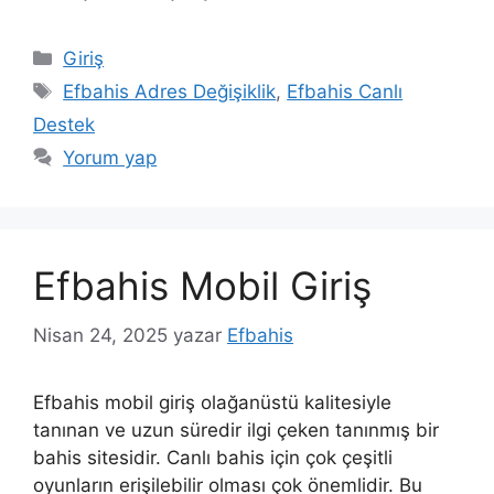
Kategoriler
Giriş
Etiketler
Efbahis Adres Değişiklik
,
Efbahis Canlı
Destek
Yorum yap
Efbahis Mobil Giriş
Nisan 24, 2025
yazar
Efbahis
Efbahis mobil giriş olağanüstü kalitesiyle
tanınan ve uzun süredir ilgi çeken tanınmış bir
bahis sitesidir. Canlı bahis için çok çeşitli
oyunların erişilebilir olması çok önemlidir. Bu