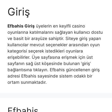
Giriş
Efbahis Giriş
üyelerin en keyifli casino
oyunlarına katılmalarını sağlayan kullanıcı dostu
ve basit bir arayüze sahiptir. Siteye giriş yapan
kullanıcılar mevcut seçenekler arasından oyun
kategorisi seçerek istedikleri oyunlara
erişebilirler. Üye sayfasına erişmek için üst
sayfanın sağ üst köşesinde bulunan ‘giriş’
bağlantısına tıklayın. Efbahis güncellenen giriş
adresi Efbahis sayesinde sistem odaklı bir
ortam sunmaktadır.
Efbahis