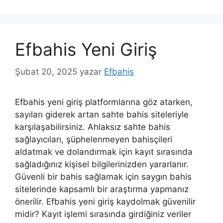
Efbahis Yeni Giriş
Şubat 20, 2025
yazar
Efbahis
Efbahis yeni giriş platformlarına göz atarken,
sayıları giderek artan sahte bahis siteleriyle
karşılaşabilirsiniz. Ahlaksız sahte bahis
sağlayıcıları, şüphelenmeyen bahisçileri
aldatmak ve dolandırmak için kayıt sırasında
sağladığınız kişisel bilgilerinizden yararlanır.
Güvenli bir bahis sağlamak için saygın bahis
sitelerinde kapsamlı bir araştırma yapmanız
önerilir. Efbahis yeni giriş kaydolmak güvenilir
midir? Kayıt işlemi sırasında girdiğiniz veriler