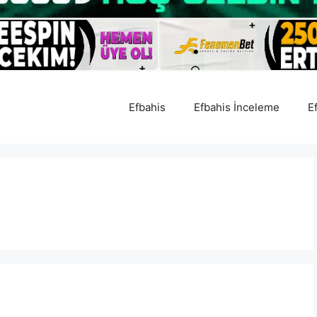
Efbahis
Efbahis İnceleme
E