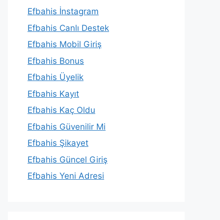
Efbahis İnstagram
Efbahis Canlı Destek
Efbahis Mobil Giriş
Efbahis Bonus
Efbahis Üyelik
Efbahis Kayıt
Efbahis Kaç Oldu
Efbahis Güvenilir Mi
Efbahis Şikayet
Efbahis Güncel Giriş
Efbahis Yeni Adresi